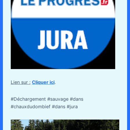
Lien sur :
Cliquer ici
.
#Déchargement #sauvage #dans
#chauxdudombief #dans #jura