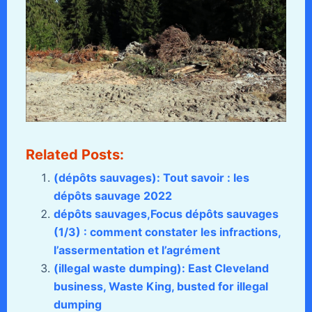
Related Posts:
(dépôts sauvages): Tout savoir : les
dépôts sauvage 2022
dépôts sauvages,Focus dépôts sauvages
(1/3) : comment constater les infractions,
l’assermentation et l’agrément
(illegal waste dumping): East Cleveland
business, Waste King, busted for illegal
dumping