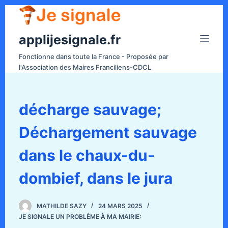
P
a
applijesignale.fr
s
s
Fonctionne dans toute la France - Proposée par
e
l'Association des Maires Franciliens-CDCL
r
a
u
décharge sauvage;
c
Déchargement sauvage
o
n
dans le chaux-du-
t
e
dombief, dans le jura
n
u
MATHILDE SAZY
24 MARS 2025
JE SIGNALE UN PROBLÈME À MA MAIRIE: