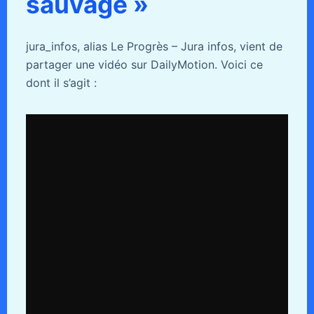
sauvage »
jura_infos, alias Le Progrès – Jura infos, vient de
partager une vidéo sur DailyMotion. Voici ce
dont il s’agit :