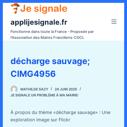
P
a
applijesignale.fr
s
s
Fonctionne dans toute la France - Proposée par
e
l'Association des Maires Franciliens-CDCL
r
a
u
décharge sauvage;
c
CIMG4956
o
n
t
MATHILDE SAZY
24 JUIN 2025
e
JE SIGNALE UN PROBLÈME À MA MAIRIE:
n
u
À propos du thème «décharge sauvage» : Une
exploration image sur Flickr