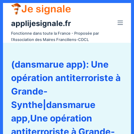
P
a
applijesignale.fr
s
s
Fonctionne dans toute la France - Proposée par
e
l'Association des Maires Franciliens-CDCL
r
a
u
(dansmarue app): Une
c
opération antiterroriste à
o
n
Grande-
t
e
Synthe|dansmarue
n
app,Une opération
u
antiterroriste à Grande-