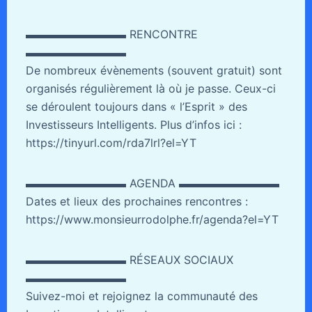
▬▬▬▬▬▬▬▬▬ RENCONTRE
▬▬▬▬▬▬▬▬▬
De nombreux évènements (souvent gratuit) sont
organisés régulièrement là où je passe. Ceux-ci
se déroulent toujours dans « l’Esprit » des
Investisseurs Intelligents. Plus d’infos ici :
https://tinyurl.com/rda7lrl?el=YT
▬▬▬▬▬▬▬▬▬ AGENDA ▬▬▬▬▬▬▬▬▬
Dates et lieux des prochaines rencontres :
https://www.monsieurrodolphe.fr/agenda?el=YT
▬▬▬▬▬▬▬▬▬ RÉSEAUX SOCIAUX
▬▬▬▬▬▬▬▬▬
Suivez-moi et rejoignez la communauté des