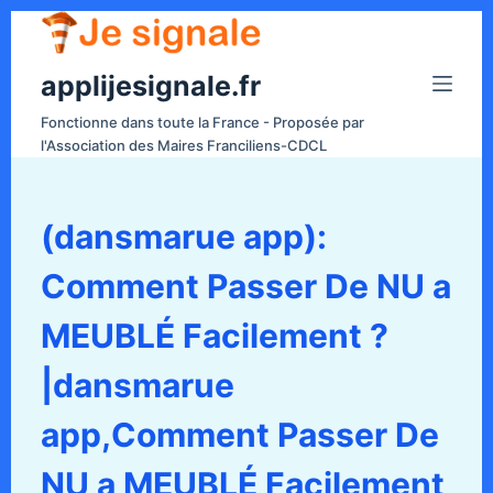
P
a
applijesignale.fr
s
s
Fonctionne dans toute la France - Proposée par
e
l'Association des Maires Franciliens-CDCL
r
a
u
(dansmarue app):
c
Comment Passer De NU a
o
n
MEUBLÉ Facilement ?
t
e
|dansmarue
n
app,Comment Passer De
u
NU a MEUBLÉ Facilement