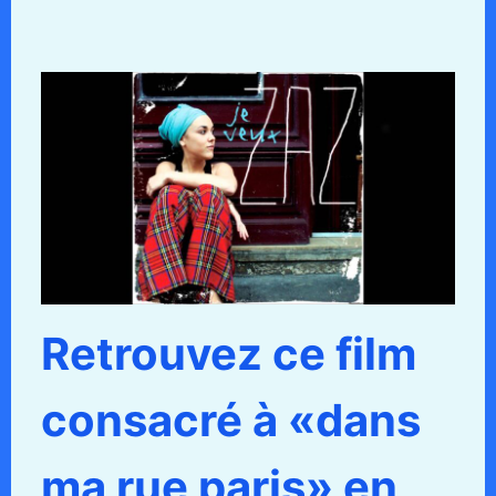
Retrouvez ce film
consacré à «dans
ma rue paris» en