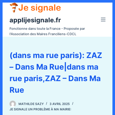
P
a
applijesignale.fr
s
s
Fonctionne dans toute la France - Proposée par
e
l'Association des Maires Franciliens-CDCL
r
a
u
(dans ma rue paris): ZAZ
c
– Dans Ma Rue|dans ma
o
n
rue paris,ZAZ – Dans Ma
t
e
Rue
n
u
MATHILDE SAZY
3 AVRIL 2025
JE SIGNALE UN PROBLÈME À MA MAIRIE: