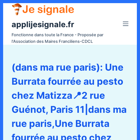
P
a
applijesignale.fr
s
s
Fonctionne dans toute la France - Proposée par
e
l'Association des Maires Franciliens-CDCL
r
a
u
(dans ma rue paris): Une
c
Burrata fourrée au pesto
o
n
chez Matizza📍2 rue
t
e
Guénot, Paris 11|dans ma
n
rue paris,Une Burrata
u
fourrée au pesto chez