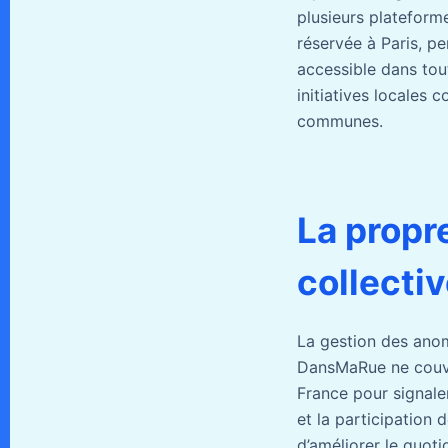
plusieurs plateform
réservée à Paris, pe
accessible dans tou
initiatives locales
communes.
La propre
collecti
La gestion des anoma
DansMaRue ne couvr
France pour signaler
et la participation 
d’améliorer le quoti