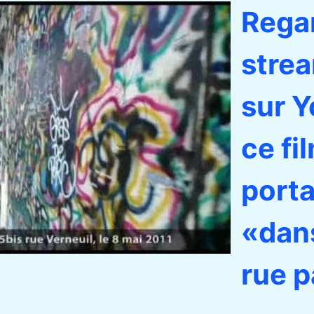
Rega
stre
sur 
ce fi
porta
«dan
rue p