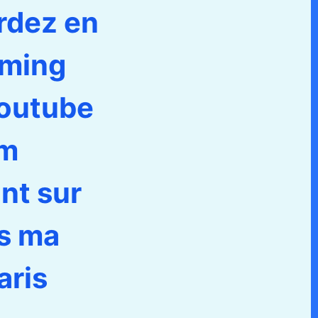
rdez en
aming
Youtube
lm
nt sur
s ma
aris