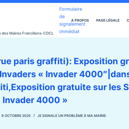
Formulaire
de
A PROPOS
PAGE LÉGALE
C
signalement
immédiat
on des Maires Franciliens-CDCL
ue paris graffiti): Exposition g
 Invaders « Invader 4000″|dan
fiti,Exposition gratuite sur les
« Invader 4000 »
9 OCTOBRE 2025
JE SIGNALE UN PROBLÈME À MA MAIRIE: