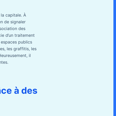
la capitale. À
en de signaler
ssociation des
cie d’un traitement
s espaces publics
, les graffitis, les
Heureusement, il
ntes.
âce à des