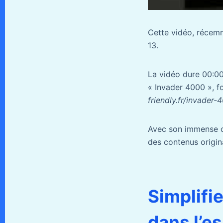
Cette vidéo, récemm
13.
La vidéo dure 00:00
« Invader 4000 », fou
friendly.fr/invader
Avec son immense ca
des contenus origina
Simplifi
dans l’e