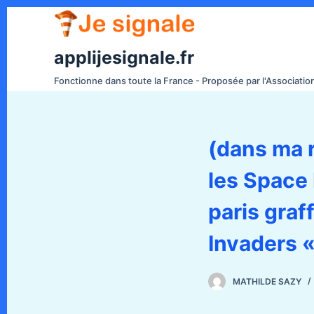
P
a
s
applijesignale.fr
s
Fonctionne dans toute la France - Proposée par l'Associati
e
r
a
(dans ma r
u
c
les Space
o
n
paris graf
t
e
Invaders 
n
u
MATHILDE SAZY