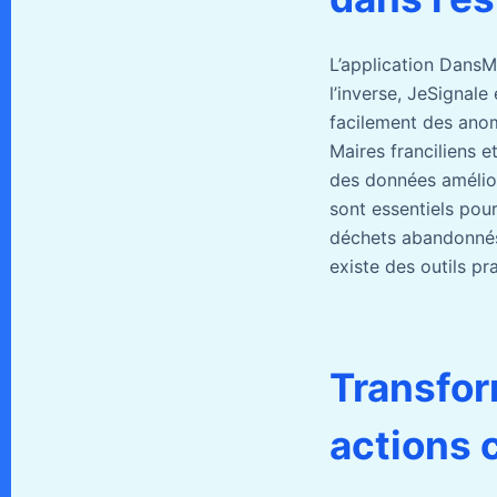
L’application DansMa
l’inverse, JeSignal
facilement des anoma
Maires franciliens e
des données amélioré
sont essentiels pour
déchets abandonnés 
existe des outils p
Transfor
actions 