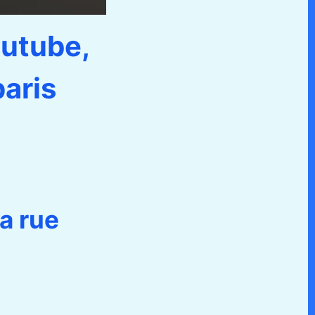
outube,
paris
a rue