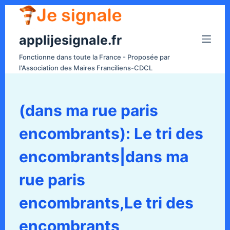
P
a
applijesignale.fr
s
s
Fonctionne dans toute la France - Proposée par
e
l'Association des Maires Franciliens-CDCL
r
a
u
(dans ma rue paris
c
encombrants): Le tri des
o
n
encombrants|dans ma
t
e
rue paris
n
encombrants,Le tri des
u
encombrants