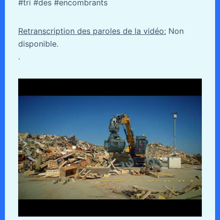
#tri #des #encombrants
Retranscription des paroles de la vidéo:
Non
disponible.
.