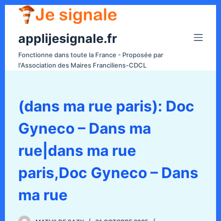
P
a
applijesignale.fr
s
s
Fonctionne dans toute la France - Proposée par
e
l'Association des Maires Franciliens-CDCL
r
a
u
(dans ma rue paris): Doc
c
Gyneco – Dans ma
o
n
rue|dans ma rue
t
e
paris,Doc Gyneco – Dans
n
ma rue
u