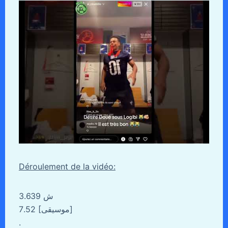
Déroulement de la vidéo:
3.639 ش
7.52 [موسيقى]
.