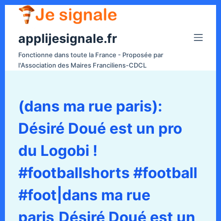
P
a
applijesignale.fr
s
s
Fonctionne dans toute la France - Proposée par
e
l'Association des Maires Franciliens-CDCL
r
a
u
(dans ma rue paris):
c
Désiré Doué est un pro
o
n
du Logobi !
t
e
#footballshorts #football
n
#foot|dans ma rue
u
paris,Désiré Doué est un