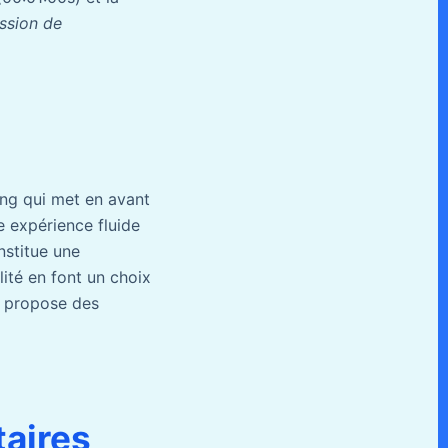
ssion de
ing qui met en avant
e expérience fluide
nstitue une
lité en font un choix
e propose des
taires