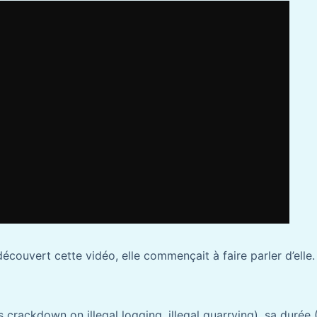
couvert cette vidéo, elle commençait à faire parler d’ell
s crackdown on illegal logging, illegal quarrying), sa durée 