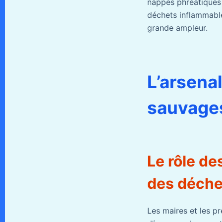
nappes phréatiques u
déchets inflammable
grande ampleur.
L’arsena
sauvages
Le rôle de
des déche
Les maires et les pr