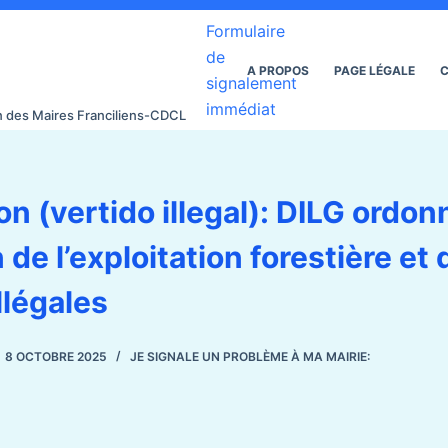
Formulaire
de
A PROPOS
PAGE LÉGALE
C
signalement
immédiat
on des Maires Franciliens-CDCL
on (vertido illegal): DILG ordon
 de l’exploitation forestière et
llégales
8 OCTOBRE 2025
JE SIGNALE UN PROBLÈME À MA MAIRIE: