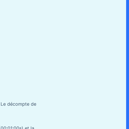
e. Le décompte de
(00:01:00s) et la