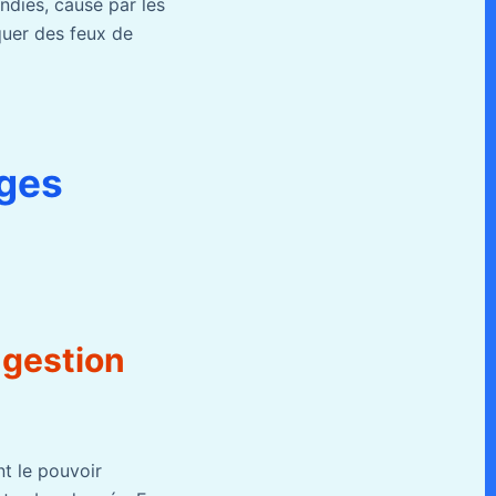
endies, causé par les
quer des feux de
rges
 gestion
nt le pouvoir