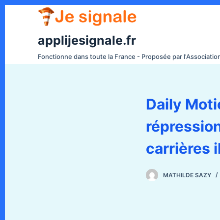
P
a
s
applijesignale.fr
s
Fonctionne dans toute la France - Proposée par l'Associati
e
r
a
Daily Moti
u
c
répression
o
n
carrières i
t
e
MATHILDE SAZY
n
u