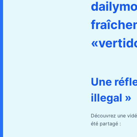
dailymo
fraîche
«vertido
Une réfl
illegal »
Découvrez une vidéo
été partagé :