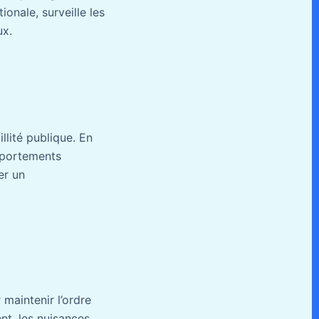
ionale, surveille les
ux.
llité publique. En
omportements
er un
 maintenir l’ordre
ent, les nuisances