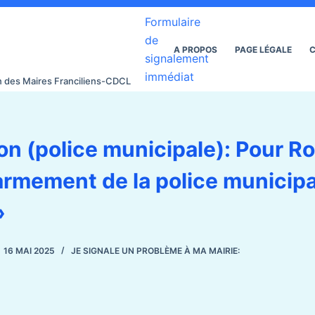
Formulaire
de
A PROPOS
PAGE LÉGALE
C
signalement
immédiat
on des Maires Franciliens-CDCL
on (police municipale): Pour R
armement de la police municipa
»
16 MAI 2025
JE SIGNALE UN PROBLÈME À MA MAIRIE: