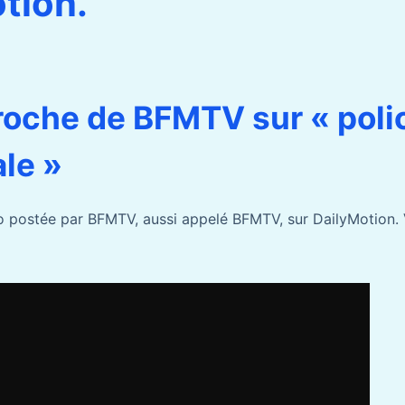
tion.
oche de BFMTV sur « poli
le »
 postée par BFMTV, aussi appelé BFMTV, sur DailyMotion. V