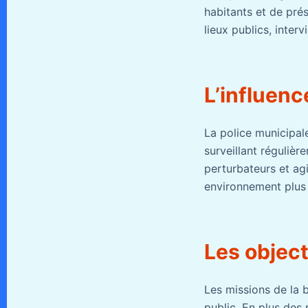
habitants et de prése
lieux publics, inter
L’influenc
La police municipale
surveillant régulièr
perturbateurs et ag
environnement plus 
Les object
Les missions de la b
public. En plus des p