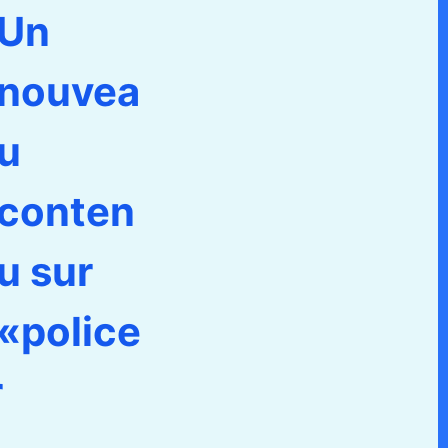
Un
nouvea
u
conten
u sur
«police
r