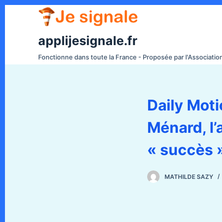
P
a
s
applijesignale.fr
s
Fonctionne dans toute la France - Proposée par l'Associati
e
r
a
Daily Moti
u
c
Ménard, l’
o
n
« succès 
t
e
MATHILDE SAZY
n
u