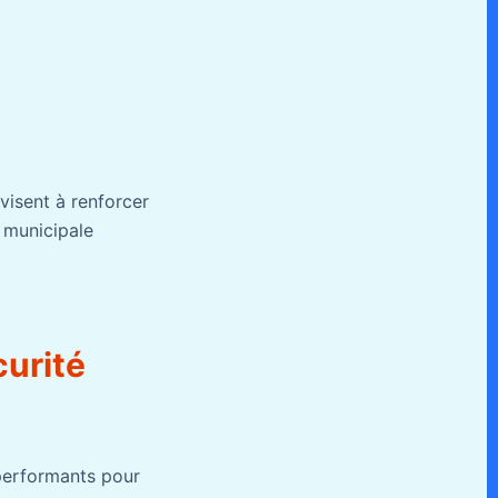
visent à renforcer
e municipale
curité
 performants pour