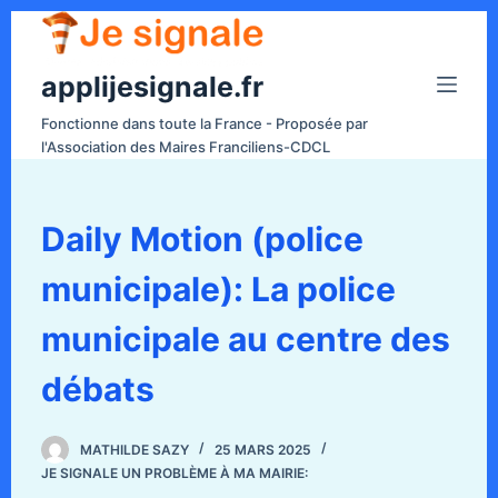
P
a
applijesignale.fr
s
s
Fonctionne dans toute la France - Proposée par
e
l'Association des Maires Franciliens-CDCL
r
a
u
Daily Motion (police
c
municipale): La police
o
n
municipale au centre des
t
e
débats
n
u
MATHILDE SAZY
25 MARS 2025
JE SIGNALE UN PROBLÈME À MA MAIRIE: