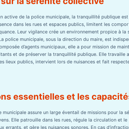
 sur la sérénité collective
on active de la police municipale, la tranquillité publique es
ésence dans les rues et espaces publics, limitent les compor
quance. Leur vigilance crée un environnement propice à la s
La police municipale, sous la direction du maire, est indisp
Composée d’agents municipaux, elle a pour mission de mainte
ants et de préserver la tranquillité publique. Elle travaille 
les lieux publics, intervient lors de nuisances et fait respect
ns essentielles et les capacité
 municipale assure un large éventail de missions pour la séc
yens. Elle patrouille dans les rues, régule la circulation et l
x errants, et gère les nuisances sonores. En cas d’infracti