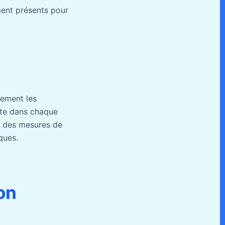
ment présents pour
cement les
nte dans chaque
on des mesures de
ques.
on