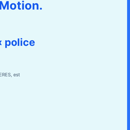
yMotion.
« police
ERES, est