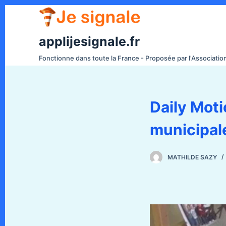
P
a
s
applijesignale.fr
s
Fonctionne dans toute la France - Proposée par l'Associati
e
r
a
Daily Moti
u
c
municipal
o
n
t
MATHILDE SAZY
e
n
u