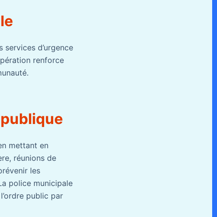
le
es services d’urgence
opération renforce
munauté.
é publique
 en mettant en
ère, réunions de
prévenir les
La police municipale
l’ordre public par