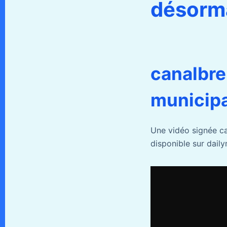
désorma
canalbreb
municipa
Une vidéo signée c
disponible sur daily