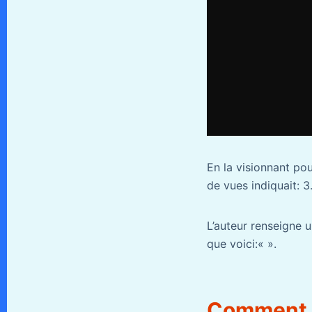
En la visionnant po
de vues indiquait: 3
L’auteur renseigne 
que voici:«
».
Comment p