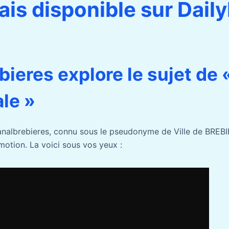
is disponible sur Dail
ieres explore le sujet de 
le »
analbrebieres, connu sous le pseudonyme de Ville de BREBI
motion. La voici sous vos yeux :