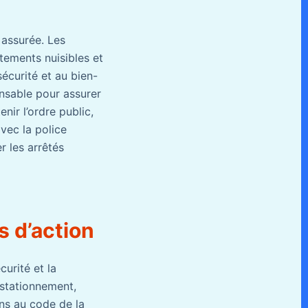
t assurée. Les
tements nuisibles et
écurité et au bien-
ensable pour assurer
nir l’ordre public,
avec la police
er les arrêtés
s d’action
urité et la
e stationnement,
ons au code de la