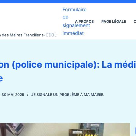
Formulaire
de
A PROPOS
PAGE LÉGALE
C
signalement
immédiat
on des Maires Franciliens-CDCL
on (police municipale): La mé
e
30 MAI 2025
JE SIGNALE UN PROBLÈME À MA MAIRIE: