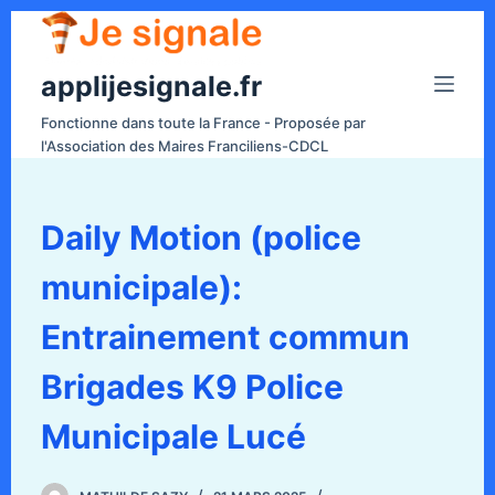
P
a
applijesignale.fr
s
s
Fonctionne dans toute la France - Proposée par
e
l'Association des Maires Franciliens-CDCL
r
a
u
Daily Motion (police
c
municipale):
o
n
Entrainement commun
t
e
Brigades K9 Police
n
Municipale Lucé
u