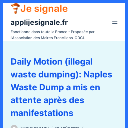
P
a
applijesignale.fr
s
s
Fonctionne dans toute la France - Proposée par
e
l'Association des Maires Franciliens-CDCL
r
a
u
Daily Motion (illegal
c
waste dumping): Naples
o
n
Waste Dump a mis en
t
e
attente après des
n
manifestations
u