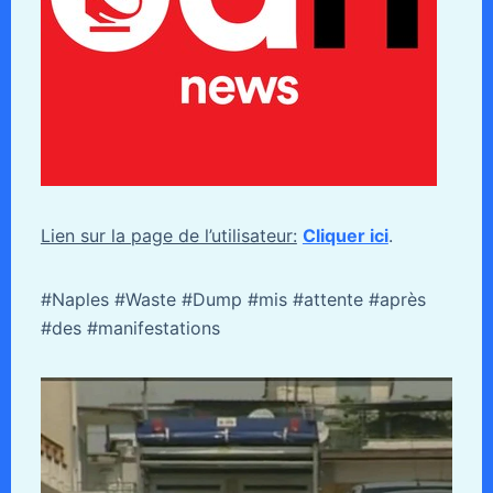
Lien sur la page de l’utilisateur:
Cliquer ici
.
#Naples #Waste #Dump #mis #attente #après
#des #manifestations