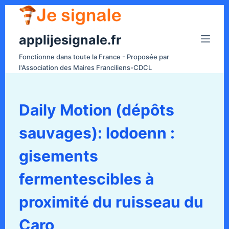
P
a
applijesignale.fr
s
s
Fonctionne dans toute la France - Proposée par
e
l'Association des Maires Franciliens-CDCL
r
a
u
Daily Motion (dépôts
c
sauvages): lodoenn :
o
n
gisements
t
e
fermentescibles à
n
proximité du ruisseau du
u
Caro