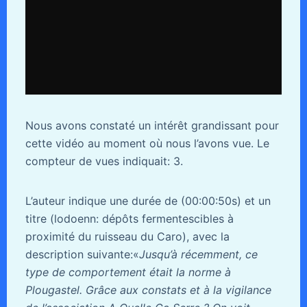
Nous avons constaté un intérêt grandissant pour
cette vidéo au moment où nous l’avons vue. Le
compteur de vues indiquait: 3.
L’auteur indique une durée de (00:00:50s) et un
titre (lodoenn: dépôts fermentescibles à
proximité du ruisseau du Caro), avec la
description suivante:«
Jusqu’à récemment, ce
type de comportement était la norme à
Plougastel. Grâce aux constats et à la vigilance