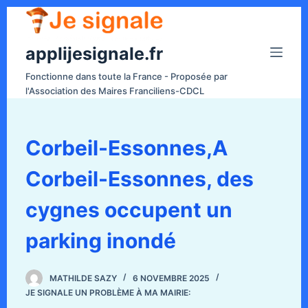
P
a
applijesignale.fr
s
s
Fonctionne dans toute la France - Proposée par
e
l'Association des Maires Franciliens-CDCL
r
a
u
Corbeil-Essonnes,A
c
Corbeil-Essonnes, des
o
n
cygnes occupent un
t
e
parking inondé
n
u
MATHILDE SAZY
6 NOVEMBRE 2025
JE SIGNALE UN PROBLÈME À MA MAIRIE: