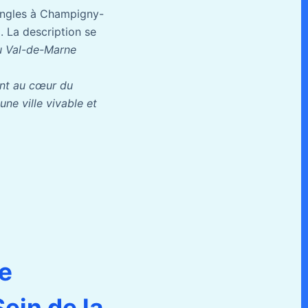
’angles à Champigny-
 La description se
u Val-de-Marne
ant au cœur du
e ville vivable et
e
ein de la