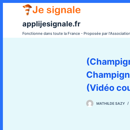
P
a
s
applijesignale.fr
s
Fonctionne dans toute la France - Proposée par l'Associati
e
r
a
(Champign
u
c
Champign
o
n
(Vidéo co
t
e
MATHILDE SAZY
n
u