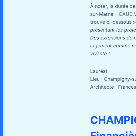
À noter, la durée d
sur-Marne – CAUE Va
trouve ci-dessous :
présentant les proje
Des extensions de m
logement comme une
vivante !
Lauréat
Lieu : Champigny-s
Architecte : Franc
CHAMPIG
Financiè