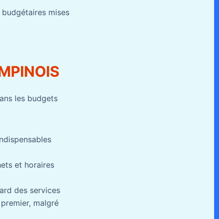
s budgétaires mises
AMPINOIS
dans les budgets
indispensables
ets et horaires
gard des services
n premier, malgré