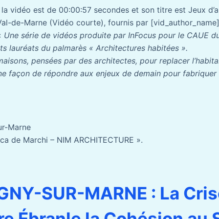
e la vidéo est de 00:00:57 secondes et son titre est Jeux d
l-de-Marne (Vidéo courte), fournis par [vid_author_name].
«
Une série de vidéos produite par InFocus pour le CAUE d
ts lauréats du palmarès « Architectures habitées ».
aisons, pensées par des architectes, pour replacer l’habit
 façon de répondre aux enjeux de demain pour fabriquer un
ur-Marne
esca de Marchi – NIM ARCHITECTURE ».
NY-SUR-MARNE : La Cris
re Ébranle la Cohésion au S