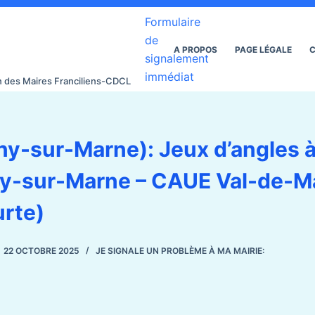
Formulaire
de
A PROPOS
PAGE LÉGALE
C
signalement
immédiat
on des Maires Franciliens-CDCL
y-sur-Marne): Jeux d’angles 
y-sur-Marne – CAUE Val-de-M
urte)
22 OCTOBRE 2025
JE SIGNALE UN PROBLÈME À MA MAIRIE: