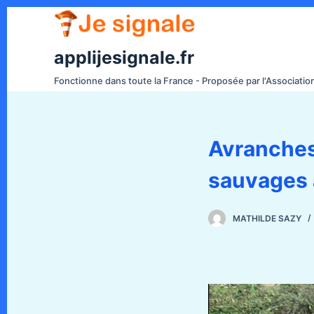
P
a
s
applijesignale.fr
s
Fonctionne dans toute la France - Proposée par l'Associati
e
r
a
Avranches
u
c
sauvages a
o
n
t
MATHILDE SAZY
e
n
u