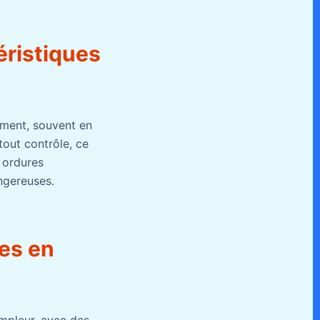
éristiques
ment, souvent en
out contrôle, ce
 ordures
ngereuses.
les en
mpleur, avec des