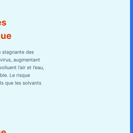
es
que
u stagnante des
 virus, augmentant
luent l’air et l’eau,
le. Le risque
s que les solvants
ue