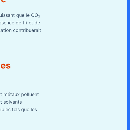
uissant que le CO₂
bsence de tri et de
sation contribuerait
.
mes
et métaux polluent
et solvants
bles tels que les