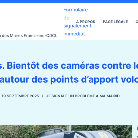
Formulaire
de
A PROPOS
PAGE LÉGALE
C
signalement
immédiat
on des Maires Franciliens-CDCL
. Bientôt des caméras contre l
utour des points d’apport volo
19 SEPTEMBRE 2025
JE SIGNALE UN PROBLÈME À MA MAIRIE: