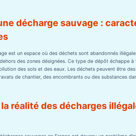
 une décharge sauvage : caract
es
ge est un espace où des déchets sont abandonnés illégale
 dehors des zones désignées. Ce type de dépôt échappe à t
llution des sols et des eaux. Les déchets peuvent être des
ravats de chantier, des encombrants ou des substances da
 la réalité des décharges illéga
écharges sauvages en France est devenu un problème d’a