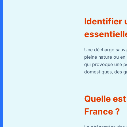
Identifier
essentiell
Une décharge sauva
pleine nature ou en
qui provoque une po
domestiques, des g
Quelle est
France ?
Le phénomène des d