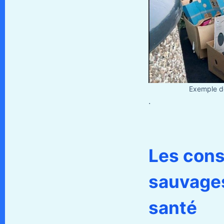
Exemple de
.
Les con
sauvages
santé