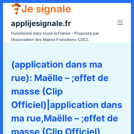
P
a
applijesignale.fr
s
s
Fonctionne dans toute la France - Proposée par
e
l'Association des Maires Franciliens-CDCL
r
a
u
(application dans ma
c
rue): Maëlle – ;effet de
o
n
masse (Clip
t
e
Officiel)|application dans
n
ma rue,Maëlle – ;effet de
u
masse (Clip Officiel)