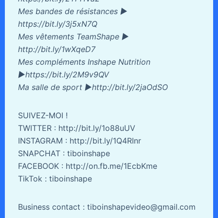
Mes bandes de résistances ►
https://bit.ly/3j5xN7Q
Mes vêtements TeamShape ►
http://bit.ly/1wXqeD7
Mes compléments Inshape Nutrition
►https://bit.ly/2M9v9QV
Ma salle de sport ►http://bit.ly/2jaOdSO
SUIVEZ-MOI !
TWITTER : http://bit.ly/1o88uUV
INSTAGRAM : http://bit.ly/1Q4RInr
SNAPCHAT : tiboinshape
FACEBOOK : http://on.fb.me/1EcbKme
TikTok : tiboinshape
Business contact : tiboinshapevideo@gmail.com