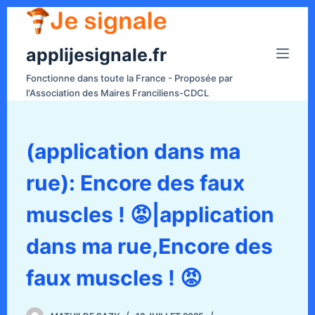
P
a
applijesignale.fr
s
s
Fonctionne dans toute la France - Proposée par
e
l'Association des Maires Franciliens-CDCL
r
a
u
(application dans ma
c
rue): Encore des faux
o
n
muscles ! 😡|application
t
e
dans ma rue,Encore des
n
faux muscles ! 😡
u