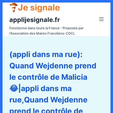
P
a
applijesignale.fr
s
s
Fonctionne dans toute la France - Proposée par
e
l'Association des Maires Franciliens-CDCL
r
a
u
(appli dans ma rue):
c
Quand Wejdenne prend
o
n
le contrôle de Malicia
t
e
😂|appli dans ma
n
rue,Quand Wejdenne
u
prend le contrôle de