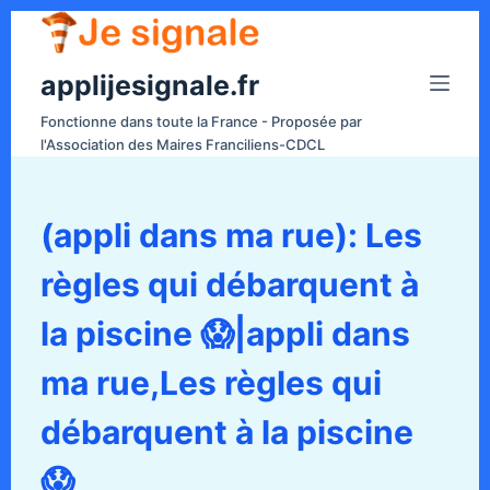
P
a
applijesignale.fr
s
s
Fonctionne dans toute la France - Proposée par
e
l'Association des Maires Franciliens-CDCL
r
a
u
(appli dans ma rue): Les
c
règles qui débarquent à
o
n
la piscine 😱|appli dans
t
e
ma rue,Les règles qui
n
débarquent à la piscine
u
😱