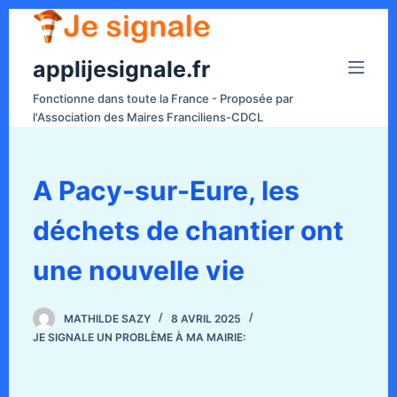
P
a
applijesignale.fr
s
s
Fonctionne dans toute la France - Proposée par
e
l'Association des Maires Franciliens-CDCL
r
a
u
A Pacy-sur-Eure, les
c
déchets de chantier ont
o
n
une nouvelle vie
t
e
n
MATHILDE SAZY
8 AVRIL 2025
JE SIGNALE UN PROBLÈME À MA MAIRIE:
u