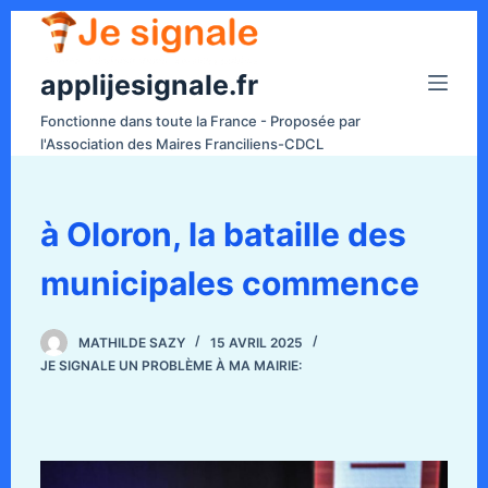
P
a
applijesignale.fr
s
s
Fonctionne dans toute la France - Proposée par
e
l'Association des Maires Franciliens-CDCL
r
a
u
à Oloron, la bataille des
c
municipales commence
o
n
t
MATHILDE SAZY
15 AVRIL 2025
e
JE SIGNALE UN PROBLÈME À MA MAIRIE:
n
u